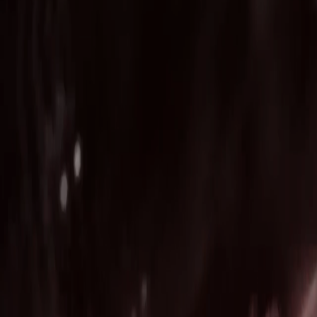
birlikte-basarmak
acik-pozisyonlar
odullerimiz
kampuslerimiz
bilgi