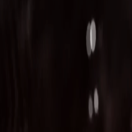
anasayfa
teknoloji
hizmetlerimiz
yeniliklerimiz
cozumlerimiz