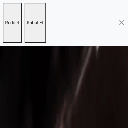
Reddet
Kabul Et
cel Proje ve Çözümlerimiz
Kariyer
İletişim
TR
EN