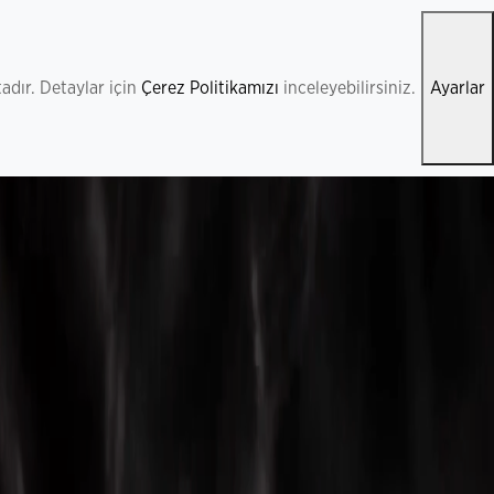
adır. Detaylar için
Çerez Politikamızı
inceleyebilirsiniz.
Ayarlar
Ziraat Teknoloji Hakkında
Hizmetlerimiz
Teknoloji ve Yeniliklerimiz
Gün